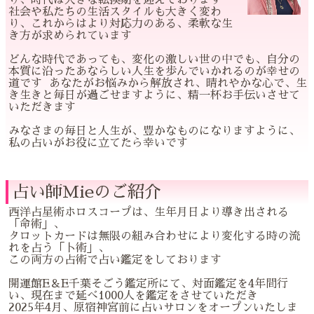
社会や私たちの生活スタイルも大きく変わ
り、これからはより対応力のある、柔軟な生
き方が求められています
どんな時代であっても、変化の激しい世の中でも、自分の
本質に沿ったあならしい人生を歩んでいかれるのが幸せの
道です あなたがお悩みから解放され、晴れやかな心で、生
き生きと毎日が過ごせますように、精一杯お手伝いさせて
いただきます
みなさまの毎日と人生が、豊かなものになりますように、
私の占いがお役に立てたら幸いです
占い師Mieのご紹介
西洋占星術ホロスコープは、生年月日より導き出される
「命術」、
タロットカードは無限の組み合わせにより変化する時の流
れを占う「卜術」、
この両方の占術で占い鑑定をしております
開運館E＆E千葉そごう鑑定所にて、対面鑑定を4年間行
い、現在まで延べ1000人を鑑定をさせていただき
2025年4月、原宿神宮前に占いサロンをオープンいたしま